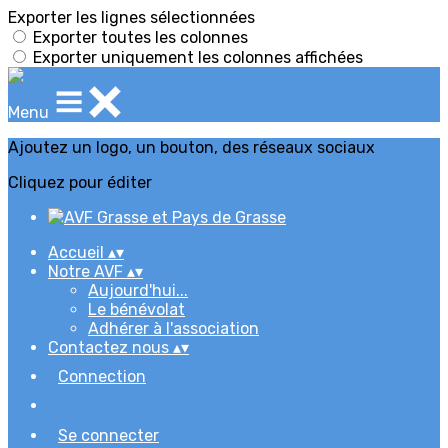
Exporter les lignes sélectionnées
Exporter toutes les colonnes
Exporter uniquement les colonnes affichées
Menu
Ajoutez un logo, un bouton, des réseaux sociaux
Cliquez pour éditer
Accueil
▴
▾
Notre AVF
▴
▾
Aujourd'hui...
Le bénévolat
Adhérer à l'association
Contactez nous
▴
▾
Connection
Se connecter