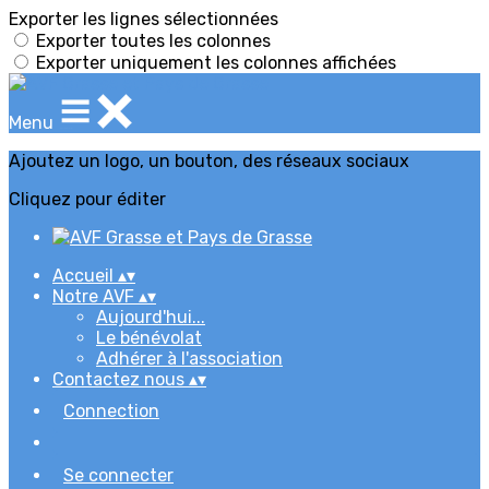
Exporter les lignes sélectionnées
Exporter toutes les colonnes
Exporter uniquement les colonnes affichées
Menu
Ajoutez un logo, un bouton, des réseaux sociaux
Cliquez pour éditer
Accueil
▴
▾
Notre AVF
▴
▾
Aujourd'hui...
Le bénévolat
Adhérer à l'association
Contactez nous
▴
▾
Connection
Se connecter