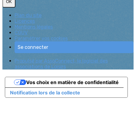
OK
Plan du site
Licences
Mentions légales
CGUV
Paramétrer vos cookies
Se connecter
Propulsé par AssoConnect, le logiciel des
associations de Loisirs
Vos choix en matière de confidentialité
Notification lors de la collecte