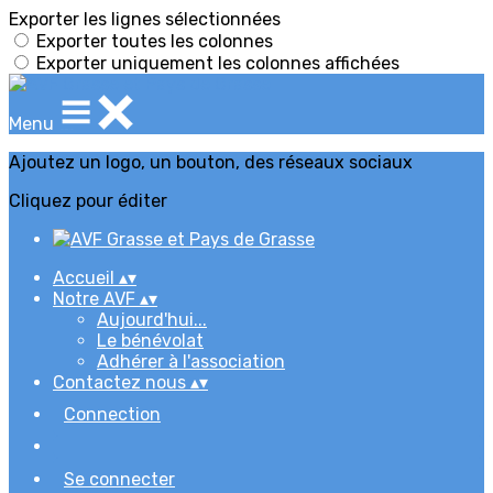
Exporter les lignes sélectionnées
Exporter toutes les colonnes
Exporter uniquement les colonnes affichées
Menu
Ajoutez un logo, un bouton, des réseaux sociaux
Cliquez pour éditer
Accueil
▴
▾
Notre AVF
▴
▾
Aujourd'hui...
Le bénévolat
Adhérer à l'association
Contactez nous
▴
▾
Connection
Se connecter